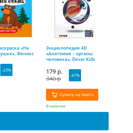
аскраска «На
Энциклопедия 4D
пушке», Феникс
«Анатомия – органы
человека», Devar Kids
(Девар Кидс)
-23%
179 р.
-47%
340 р
Купить на Авито
В наличии