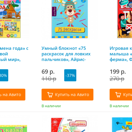
мена года» с
Умный блокнот «75
Игровая 
вой
раскрасок для ловких
малыша «
ый мир»,
пальчиков», Айрис-
ферма», 
Пресс
69 р.
199 р.
30%
-37%
110 р
270 р
ь на Авито
Купить на Авито
Куп
В наличии
В наличии