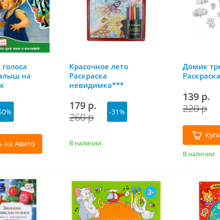
 голоса
Красочное лето
Домик тр
алыш на
Раскраска
Раскраска
ск
невидимка***
139 р.
179 р.
220 р
50%
-31%
260 р
Куп
В наличии
ь на Авито
В наличии