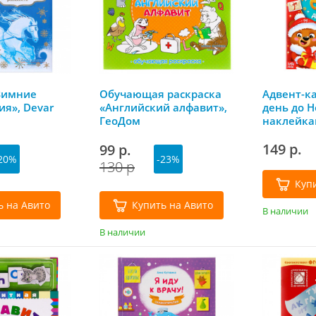
Зимние
Обучающая раскраска
Адвент-к
я», Devar
«Английский алфавит»,
день до Н
ГеоДом
наклейка
Ленд
149 р.
99 р.
20%
-23%
130 р
Куп
ь на Авито
Купить на Авито
В наличии
В наличии