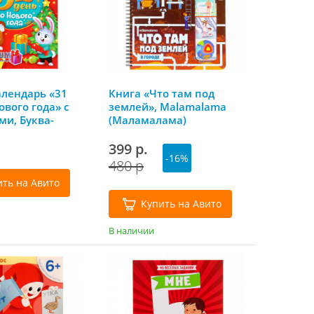
алендарь «31
Книга «Что там под
ового года» с
землей», Malamalama
ми, Буква-
(Маламалама)
399 р.
-16%
480 р
ить на Авито
Купить на Авито
В наличии