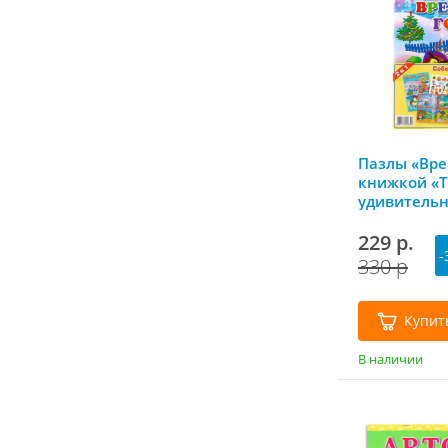
Пазлы «Вре
книжкой «Т
удивительн
ГеоДом
229 р.
-
330 р
Купит
В наличии