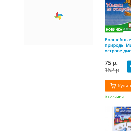
НОВИНКА
Волшебные
природы М
острове ди
75 р.
-
152 р
Купит
В наличии