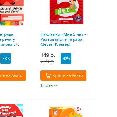
тетрадь
Наклейки «Мне 5 лет –
 речи у
Развивайся и играй»,
иков» 6+,
Clever (Клевер)
ми гномов
149 р.
-38%
-42%
260 р
ить на Авито
Купить на Авито
В наличии