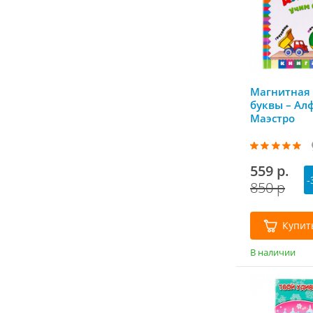
Магнитная 
буквы – Ал
Маэстро
559 р.
-
850 р
Купит
В наличии