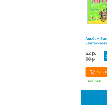
Альбом Вос
«Автосказк
62 р.
-
80 р
Купит
В наличии