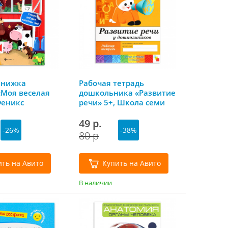
книжка
Рабочая тетрадь
Моя веселая
дошкольника «Развитие
Феникс
речи» 5+, Школа семи
гномов
49 р.
-26%
-38%
80 р
ить на Авито
Купить на Авито
В наличии