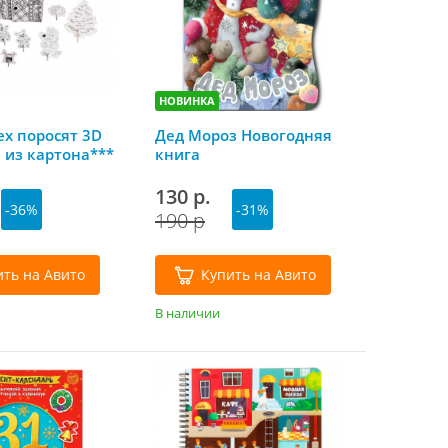
НОВИНКА
ех поросят 3D
Дед Мороз Новогодняя
 из картона***
книга
130 р.
-36%
-31%
190 р
ить на Авито
Купить на Авито
В наличии