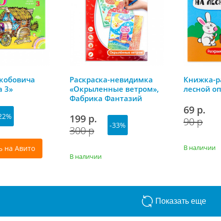
кобовича
Раскраска-невидимка
Книжка-р
а 3»
«Окрыленные ветром»,
лесной о
Фабрика Фантазий
69 р.
22%
199 р.
90 р
-33%
300 р
В наличии
ь на Авито
В наличии
Показать еще