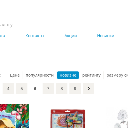
ата
Контакты
Акции
Новинки
:
цене
популярности
новизне
рейтингу
размеру с
4
5
6
7
8
9