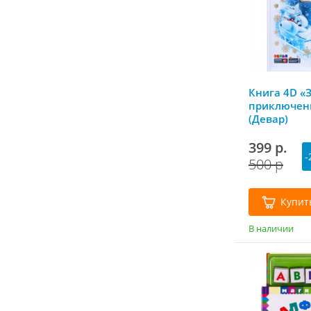
Книга 4D «
приключени
(Девар)
399 р.
-
500 р
Купит
В наличии