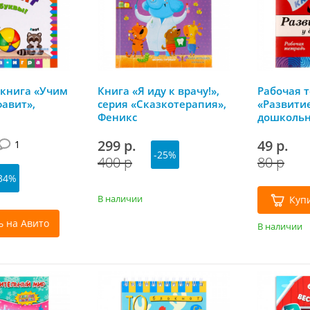
книга «Учим
Книга «Я иду к врачу!»,
Рабочая 
фавит»,
серия «Сказкотерапия»,
«Развитие
Феникс
дошкольн
Школа се
299 р.
49 р.
1
-25%
400 р
80 р
34%
В наличии
Куп
ь на Авито
В наличии