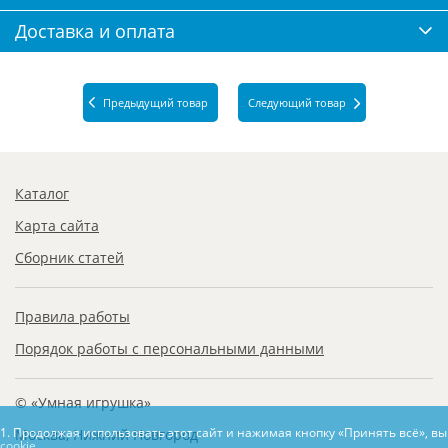
Доставка и оплата
Предыдущий товар
Следующий товар
Каталог
Карта сайта
Сборник статей
Правила работы
Порядок работы с персональными данными
© «Умная игрушка»
1. Продолжая использовать этот сайт и нажимая кнопку «Принять всё», в
Москва, Нижний Новгород
cookie.