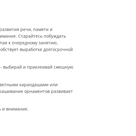
развития речи, памяти и
нимание. Старайтесь побуждать
пая к очередному занятию,
собствует выработке долгосрочной
е - выбирай и приклеивай смешную
 цветными карандашами или
крашивание орнаментов развивает
ь и внимание.