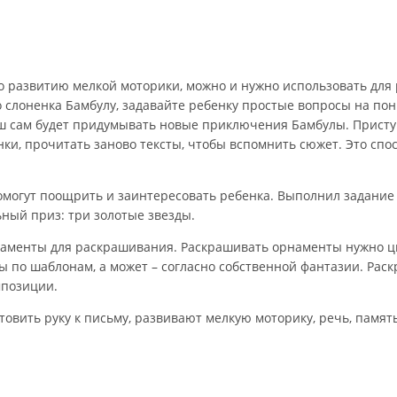
по развитию мелкой моторики, можно и нужно использовать для 
о слоненка Бамбулу, задавайте ребенку простые вопросы на по
ш сам будет придумывать новые приключения Бамбулы. Присту
ки, прочитать заново тексты, чтобы вспомнить сюжет. Это спо
помогут поощрить и заинтересовать ребенка. Выполнил задани
ьный приз: три золотые звезды.
орнаменты для раскрашивания. Раскрашивать орнаменты нужно
 по шаблонам, а может – согласно собственной фантазии. Рас
мпозиции.
товить руку к письму, развивают мелкую моторику, речь, памят