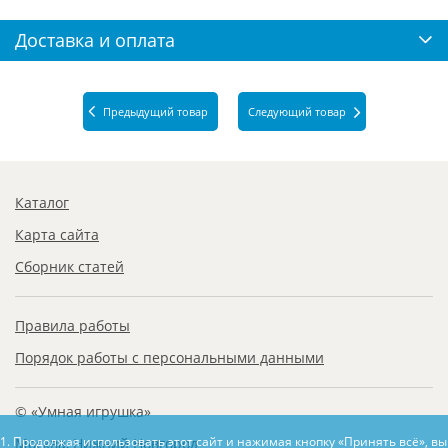
Доставка и оплата
Предыдущий товар
Следующий товар
Каталог
Карта сайта
Сборник статей
Правила работы
Порядок работы с персональными данными
© «Умная игрушка»
1. Продолжая использовать этот сайт и нажимая кнопку «Принять всё», в
Москва, Нижний Новгород