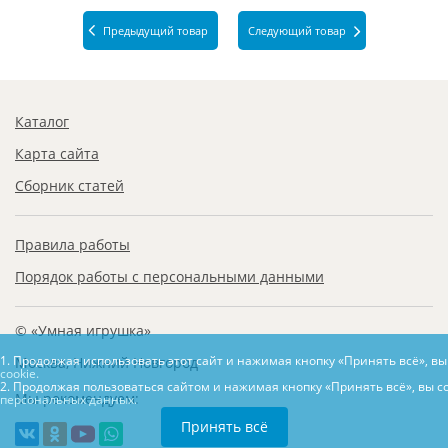
Предыдущий товар
Следующий товар
Каталог
Карта сайта
Сборник статей
Правила работы
Порядок работы с персональными данными
© «Умная игрушка»
1. Продолжая использовать этот сайт и нажимая кнопку «Принять всё», в
Москва, Нижний Новгород
cookie.
2. Продолжая пользоваться сайтом и нажимая кнопку «Принять всё», вы с
Мы рекомендуем:
персональных данных.
Принять всё