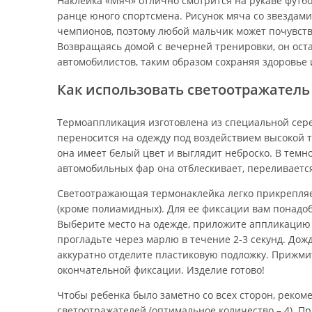
Наклейка «Мяч» отлично смотрится на рукаве футбо
ранце юного спортсмена. Рисунок мяча со звездам
чемпионов, поэтому любой мальчик может почувств
Возвращаясь домой с вечерней тренировки, он ост
автомобилистов, таким образом сохраняя здоровье 
Как использовать светоотражатель
Термоаппликация изготовлена из специальной сере
переносится на одежду под воздействием высокой 
она имеет белый цвет и выглядит неброско. В темно
автомобильных фар она отблескивает, переливаетс
Светоотражающая термонаклейка легко прикрепляе
(кроме полиамидных). Для ее фиксации вам понадоби
Выберите место на одежде, приложите аппликацию 
прогладьте через марлю в течение 2-3 секунд. Дож
аккуратно отделите пластиковую подложку. Прижми
окончательной фиксации. Изделие готово!
Чтобы ребенка было заметно со всех сторон, реком
светоотражателей (оптимальное количество – 4). 