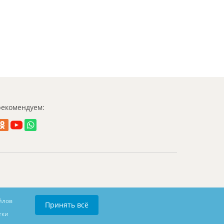
екомендуем:
йлов
Принять всё
тки