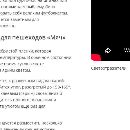
лки или курточки, на штанах или
и напоминает эмблему Лиги
овать себя великим футболистом.
ается заметным для
и жизнь.
 для пешеходов «Мяч»
бристой пленки, которая
температуры. В обычном состоянии
е время суток в свете
Светоотражатели
я ярким светом.
тся к различным видам тканей
тся утюг, разогретый до 150-165°.
клеевым (серым) слоем вниз и
дитесь полного остывания и
те утюгом еще раз для
ендуется разместить несколько
При движении они не должны