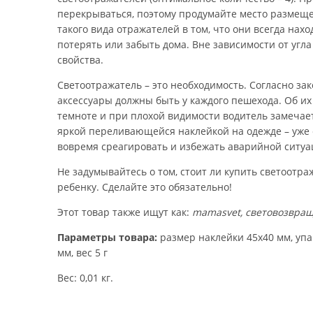
перекрываться, поэтому продумайте место размещ
такого вида отражателей в том, что они всегда нахо
потерять или забыть дома. Вне зависимости от угл
свойства.
Светоотражатель – это необходимость. Согласно зак
аксессуары должны быть у каждого пешехода. Об их
темноте и при плохой видимости водитель замечает 
яркой переливающейся наклейкой на одежде – уже с
вовремя среагировать и избежать аварийной ситуа
Не задумывайтесь о том, стоит ли купить светоотр
ребенку. Сделайте это обязательно!
Этот товар также ищут как:
mamasvet, световозвращ
Параметры товара:
размер наклейки 45х40 мм, упа
мм, вес 5 г
Вес: 0,01 кг.