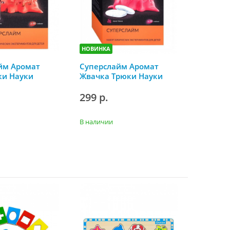
НОВИНКА
йм Аромат
Суперслайм Аромат
ки Науки
Жвачка Трюки Науки
299 р.
В наличии