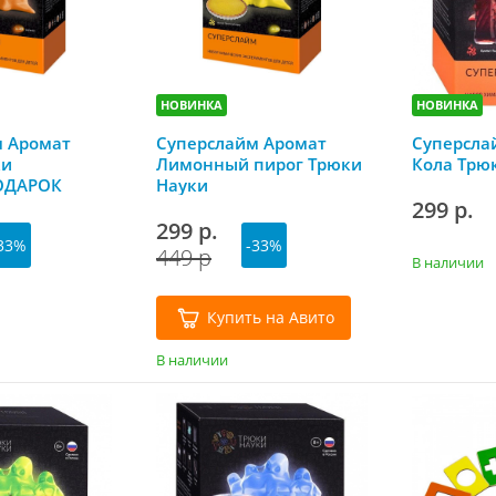
НОВИНКА
НОВИНКА
м Аромат
Суперслайм Аромат
Суперсла
ки
Лимонный пирог Трюки
Кола Трю
ОДАРОК
Науки
299 р.
299 р.
33%
-33%
449 р
В наличии
Купить на Авито
В наличии