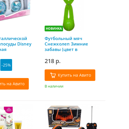
НОВИНКА
таллической
Футбольный мяч
посуды Disney
Снежколеп Зимние
ная
забавы (цвет в
», 9
ассортименте)
218 р.
в
-25%
Купить на Авито
ить на Авито
В наличии