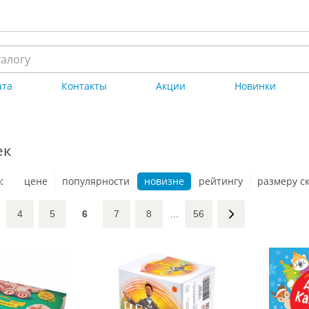
ата
Контакты
Акции
Новинки
ек
:
цене
популярности
новизне
рейтингу
размеру с
4
5
6
7
8
...
56