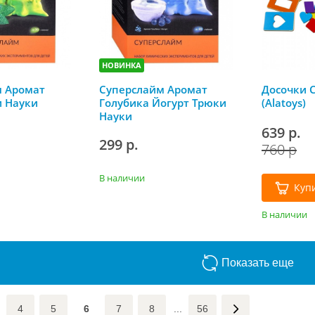
НОВИНКА
м Аромат
Суперслайм Аромат
Досочки 
 Науки
Голубика Йогурт Трюки
(Alatoys)
Науки
639 р.
299 р.
760 р
В наличии
Куп
В наличии
Показать еще
4
5
6
7
8
...
56