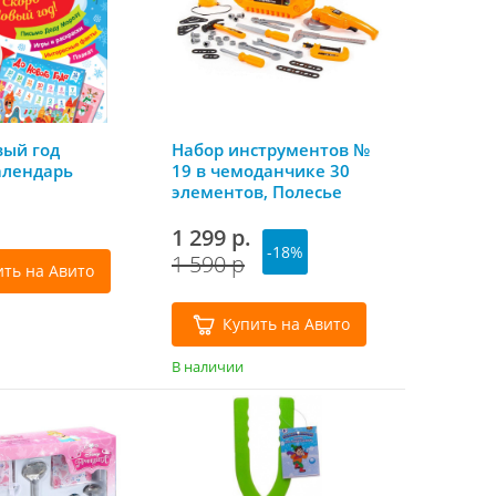
вый год
Набор инструментов №
алендарь
19 в чемоданчике 30
элементов, Полесье
1 299 р.
-18%
1 590 р
ить на Авито
Купить на Авито
В наличии