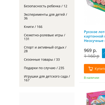
Безопасность ребенка / 12
Эксперименты для детей /
36
Книги / 166
Русское лот
Сюжетно-ролевые игры /
картонной 
131
Нескучные 
Спорт и активный отдых /
969 р.
28
-
1 160 р
Сезонные товары / 33
Подарки по случаю / 235
Купит
Игрушки для детского сада /
В наличии
167