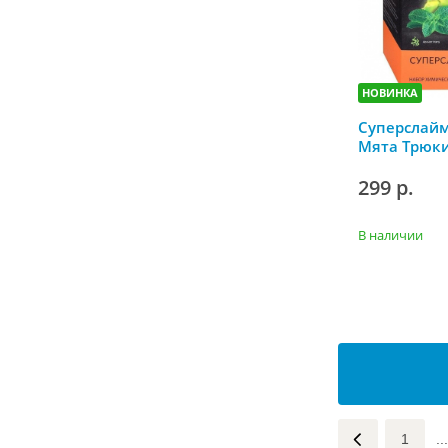
НОВИНКА
Суперслай
Мята Трюки
299 р.
В наличии
1
...