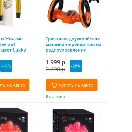
 и Жидкие
Трюковая двухколёсная
век 2в1
машина-перевертыш на
цвет Lukky
радиоуправлении
«Драйв» оранжевый,
1TOY
1 999 р.
-18%
-28%
2 790 р
ить на Авито
Купить на Авито
В наличии