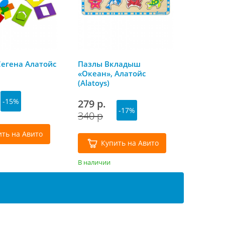
Сегена Алатойс
Пазлы Вкладыш
«Океан», Алатойс
(Alatoys)
-15%
279 р.
-17%
340 р
ить на Авито
Купить на Авито
В наличии