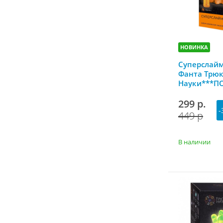
НОВИНКА
Суперслай
Фанта Трю
Науки***П
299 р.
-
449 р
В наличии