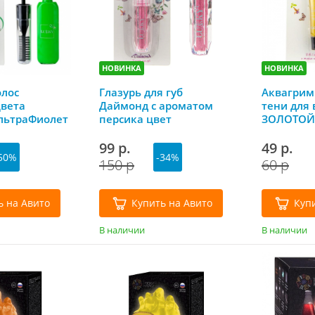
НОВИНКА
НОВИНКА
олос
Глазурь для губ
Аквагрим
вета
Даймонд с ароматом
тени для 
льтраФиолет
персика цвет
ЗОЛОТОЙ 
карамельно-розовый
Lukky
99 р.
49 р.
50%
-34%
150 р
60 р
ь на Авито
Купить на Авито
Куп
В наличии
В наличии