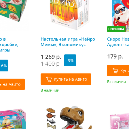
НОВИНКА
о в
Настольная игра «Нейро
Скоро Но
коробке,
Мемы», Экономикус
Адвент-к
игры
179 р.
1 269 р.
-9%
1 400 р
16%
Куп
Купить на Авито
В наличии
ь на Авито
В наличии