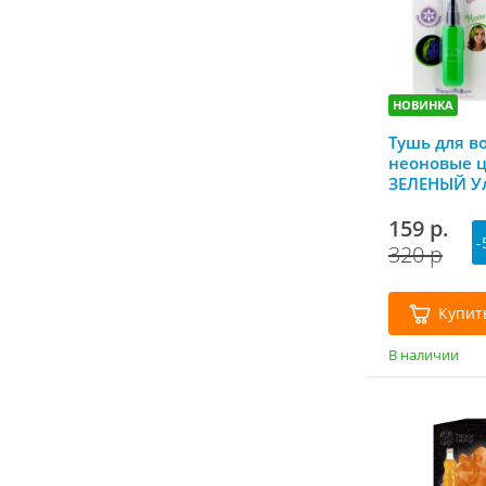
НОВИНКА
Тушь для в
неоновые ц
ЗЕЛЕНЫЙ У
Lukky
159 р.
-
320 р
Купит
В наличии