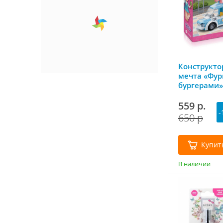
Конструкто
мечта «Фур
бургерами»
Sluban
559 р.
-
650 р
Купит
В наличии