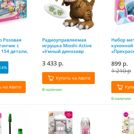
р Розовая
Радиоуправляемая
Набор ме
гончик с
игрушка Mioshi Active
кухонной 
 154 детали,
«Умный динозавр
«Прекрас
Красавчик»
принцесса
3 433 р.
предмето
899 р.
14%
1 210 р
Купить на Авито
ь на Авито
Куп
В наличии
В наличии