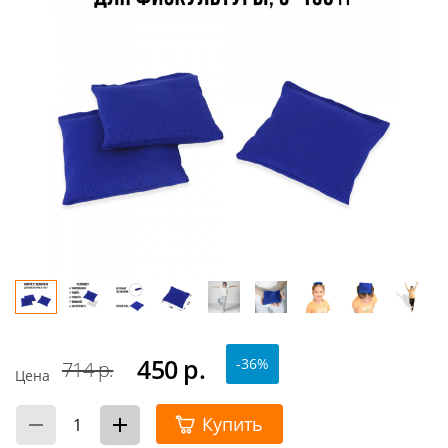
450
р.
-36%
714 р.
Цена
Купить