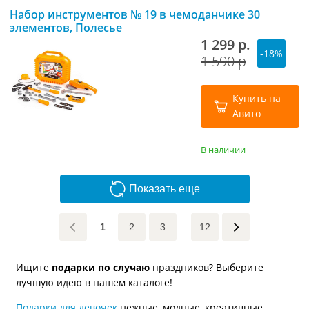
Набор инструментов № 19 в чемоданчике 30
элементов, Полесье
1 299 р.
-18%
1 590 р
Купить на
Авито
В наличии
Показать еще
1
2
3
...
12
Ищите
подарки по случаю
праздников? Выберите
лучшую идею в нашем каталоге!
Подарки для девочек
нежные, модные, креативные.