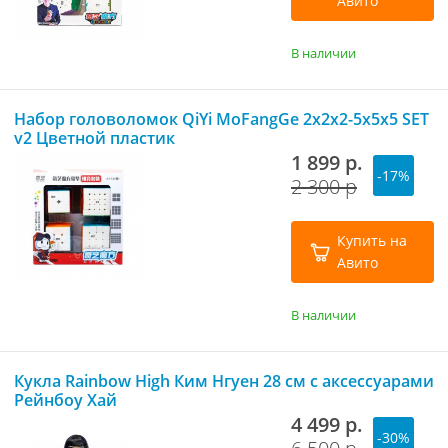
Авито
В наличии
Набор головоломок QiYi MoFangGe 2x2x2-5x5x5 SET
v2 Цветной пластик
1 899 р.
-17%
2 300 р
Купить на
Авито
В наличии
Кукла Rainbow High Ким Нгуен 28 см с аксессуарами
Рейнбоу Хай
4 499 р.
-30%