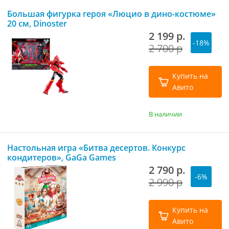
Большая фигурка героя «Люцио в дино-костюме»
20 см, Dinoster
2 199 р.
-18%
2 700 р
Купить на
Авито
В наличии
Настольная игра «Битва десертов. Конкурс
кондитеров», GaGa Games
2 790 р.
-6%
2 990 р
Купить на
Авито