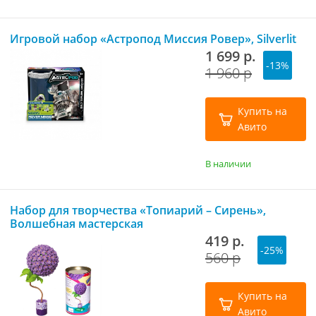
Игровой набор «Астропод Миссия Ровер», Silverlit
1 699 р.
-13%
1 960 р
Купить на
Авито
В наличии
Набор для творчества «Топиарий – Сирень»,
Волшебная мастерская
419 р.
-25%
560 р
Купить на
Авито