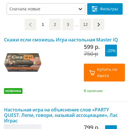
Фильтры
1
2
3
...
12
Скажи если сможешь Игра настольная Master IQ
599 р.
-20%
750 р
Купить на
Авито
В наличии
НОВИНКА
Настольная игра на объяснение слов «PARTY
QUEST. Лепи, говори, называй ассоциации», Лас
Играс
799 р.