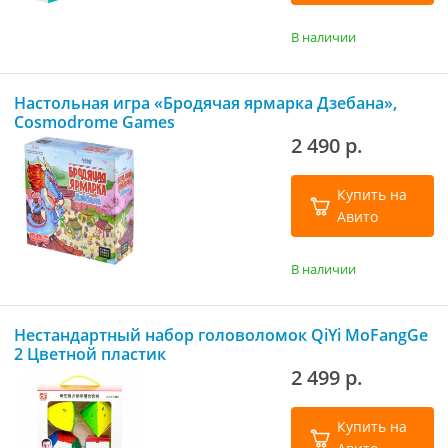
В наличии
Настольная игра «Бродячая ярмарка Дзебана»,
Cosmodrome Games
2 490 р.
Купить на
Авито
В наличии
Нестандартный набор головоломок QiYi MoFangGe
2 Цветной пластик
2 499 р.
Купить на