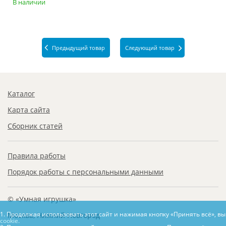
В наличии
Предыдущий товар
Следующий товар
Каталог
Карта сайта
Сборник статей
Правила работы
Порядок работы с персональными данными
© «Умная игрушка»
1. Продолжая использовать этот сайт и нажимая кнопку «Принять всё», в
Москва, Нижний Новгород
cookie.