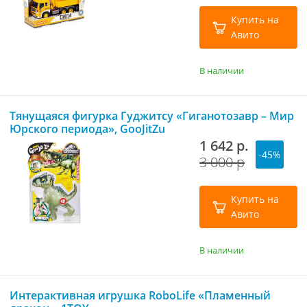
Купить на
Авито
В наличии
Тянущаяся фигурка Гуджитсу «Гиганотозавр – Мир
Юрского периода», GooJitZu
1 642 р.
-45%
3 000 р
Купить на
Авито
В наличии
Интерактивная игрушка RoboLife «Пламенный