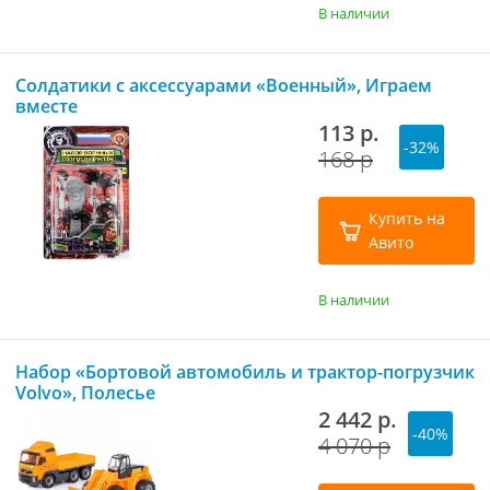
В наличии
Солдатики с аксессуарами «Военный», Играем
вместе
113 р.
-32%
168 р
Купить на
Авито
В наличии
Набор «Бортовой автомобиль и трактор-погрузчик
Volvo», Полесье
2 442 р.
-40%
4 070 р