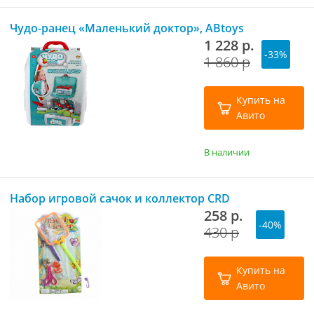
Чудо-ранец «Маленький доктор», ABtoys
1 228 р.
-33%
1 860 р
Купить на
Авито
В наличии
Набор игровой сачок и коллектор CRD
258 р.
-40%
430 р
Купить на
Авито