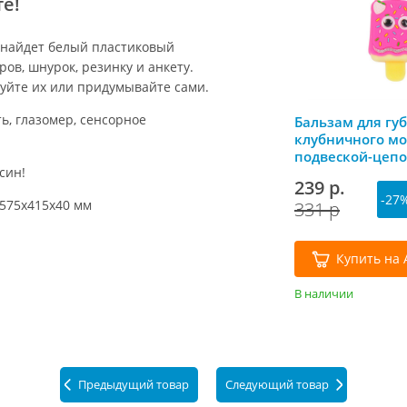
е!
 найдет белый пластиковый
ов, шнурок, резинку и анкету.
уйте их или придумывайте сами.
ь, глазомер, сенсорное
Бальзам для гу
клубничного мо
подвеской-цепо
син!
239 р.
-27
 575х415х40 мм
331 р
Купить на 
В наличии
Предыдущий товар
Следующий товар