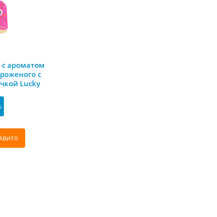
б с ароматом
роженого с
чкой Lucky
%
Авито