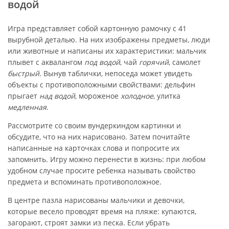
водой
Игра представляет собой картонную рамочку с 41
вырубной деталью. На них изображены предметы, люди
или животные и написаны их характеристики: мальчик
плывет с аквалангом
под водой
, чай
горячий
, самолет
быстрый
. Вынув таблички, непоседа может увидеть
объекты с противоположными свойствами: дельфин
прыгает
над водой
, мороженое
холодное
, улитка
медленная
.
Рассмотрите со своим вундеркиндом картинки и
обсудите, что на них нарисовано. Затем почитайте
написанные на карточках слова и попросите их
запомнить. Игру можно перенести в жизнь: при любом
удобном случае просите ребенка называть свойство
предмета и вспоминать противоположное.
В центре пазла нарисованы мальчики и девочки,
которые весело проводят время на пляже: купаются,
загорают, строят замки из песка. Если убрать