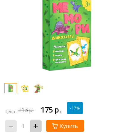
175
р.
-17%
213 р.
Цена
Купить