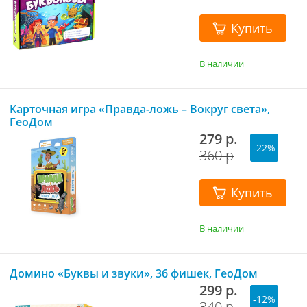
Купить
В наличии
Карточная игра «Правда-ложь – Вокруг света»,
ГеоДом
279 р.
-22%
360 р
Купить
В наличии
Домино «Буквы и звуки», 36 фишек, ГеоДом
299 р.
-12%
340 р