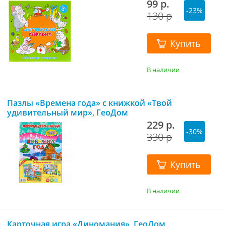
99 р.
-23%
130 р
Купить
В наличии
Пазлы «Времена года» с книжкой «Твой
удивительный мир», ГеоДом
229 р.
-30%
330 р
Купить
В наличии
Карточная игра «Диномания», ГеоДом