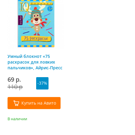
Умный блокнот «75
раскрасок для ловких
пальчиков», Айрис-Пресс
69 р.
-37%
110 р
Купить на Авито
В наличии