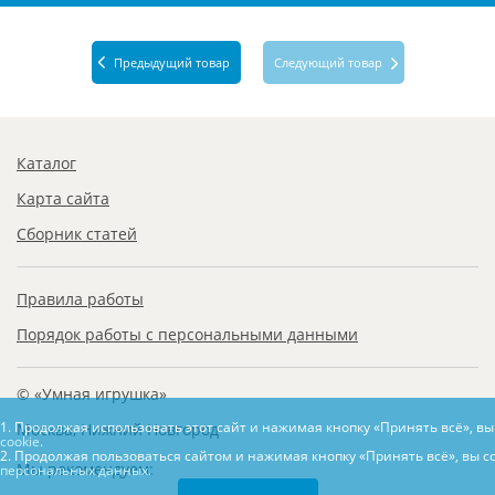
Предыдущий товар
Следующий товар
Каталог
Карта сайта
Сборник статей
Правила работы
Порядок работы с персональными данными
© «Умная игрушка»
1. Продолжая использовать этот сайт и нажимая кнопку «Принять всё», в
Москва, Нижний Новгород
cookie.
2. Продолжая пользоваться сайтом и нажимая кнопку «Принять всё», вы с
Мы рекомендуем:
персональных данных.