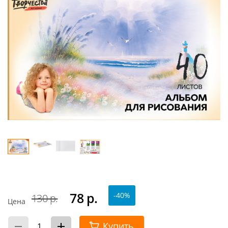
78
р.
-40%
130 р.
Цена
Купить