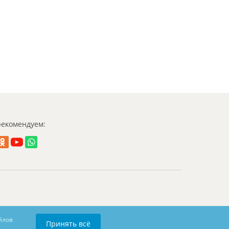
екомендуем:
йлов
Принять всё