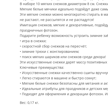
В наборе 10 мягких снежков диаметром 8 см. Снежк
Мягкие белые мячики идеально подойдут даже сам
Эти мягкие снежки можно многократно стирать в ма
не растают, не рассыпятся и не распадутся!
Имитация снежков, мягкие и декоративные, подойдут
праздничных фотозон.
Подарите ребенку возможность устроить зимние заб
• игра в снежки;
• скоростной сбор снежков на пересчёт;
• зимние трюки с жонглированием;
• поиск мягких шариков или снежков среди декора!
Эти искусственные снежки дарят массу позитивных
Ключевые преимущества:
• Искусственные снежки качественно сшиты вручну
• Легко стираются в машине и быстро сохнут;
• Мягкие белые снежки безопасны для метания и ак
• Идеальные атрибуты для праздников и детских м
• Подходят для оформления и декорации фотозон. И
Вес: 0,17 кг.