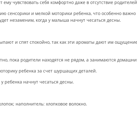
т ему чувствовать себя комфортно даже в отсутствие родителей
ю сенсорики и мелкой моторики ребенка, что особенно важно д
будет незаменим, когда у малыша начнут чесаться десны.
пают и спят спокойно, так как эти ароматы дают им ощущени
тно, пока родители находятся не рядом, а занимаются домашн
моторику ребенка за счет шуршащих деталей.
 у ребенка начнут чесаться десны.
лопок; наполнитель: хлопковое волокно.