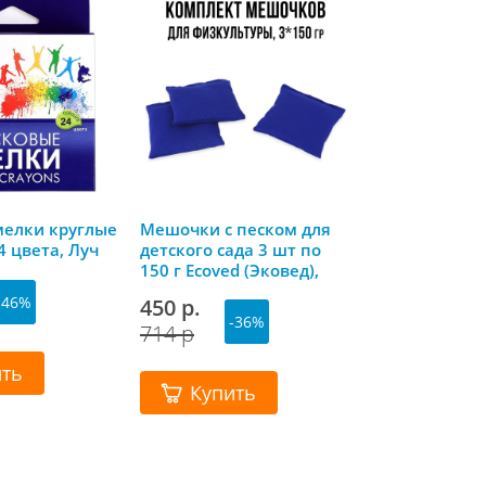
мелки круглые
Мешочки с песком для
Логико-малы
4 цвета, Луч
детского сада 3 шт по
комплект «Во
150 г Ecoved (Эковед),
электричеств
синие
«Бытовая кул
-46%
450 р.
149 р.
-36%
-3
714 р
230 р
ить
Купить
Купит