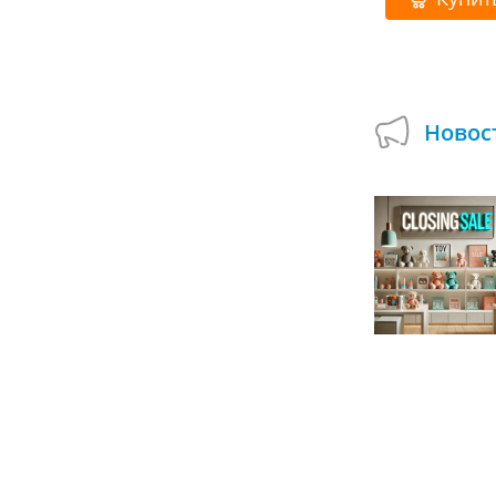
Купить
Новос
Подарок при покупке сборных деревянных
моделей в Умной Игрушке!
01.07.2024
А вы пробовали собирать деревянные
модели, которые могут двигаться и
открываться? Используйте возможность
смастерить оригинальные поделки и...