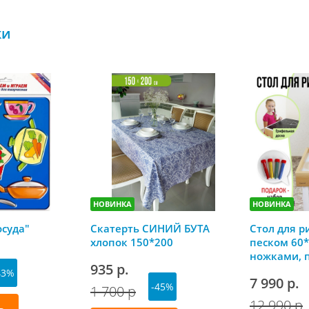
ки
НОВИНКА
НОВИНКА
осуда"
Скатерть СИНИЙ БУТА
Стол для р
хлопок 150*200
песком 60*
ножками, 
935 р.
грифельно
43%
7 990 р.
-45%
1 700 р
12 990 р
ь