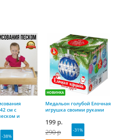
НОВИНКА
НОВИНКА
исования
Медальон голубой Елочная
Скоро Но
42 см с
игрушка своими руками
календа
песком и
199 р.
179 р.
й крышкой
-31%
290 р
-38%
Ку