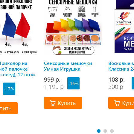
Триколор на
Сенсорные мешочки
Восковые 
ной палочке
Умная Игрушка
Классика 2
Эковед), 12 штук
999 р.
108 р.
синий, красный)
-16%
1 199 р
200 р
-17%
Купить
Куп
пить