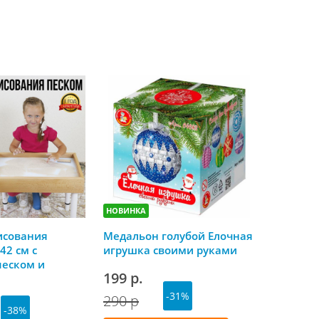
НОВИНКА
НОВИНКА
исования
Медальон голубой Елочная
Скоро Но
42 см с
игрушка своими руками
календа
песком и
199 р.
179 р.
й крышкой
-31%
290 р
-38%
Куп