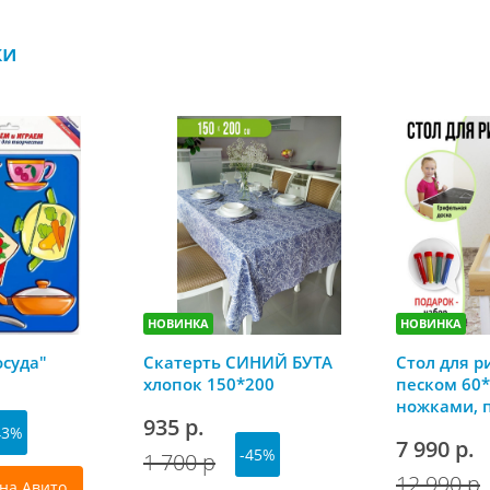
ки
НОВИНКА
НОВИНКА
осуда"
Скатерть СИНИЙ БУТА
Стол для р
хлопок 150*200
песком 60*
ножками, 
935 р.
грифельно
43%
7 990 р.
-45%
1 700 р
12 990 р
на Авито