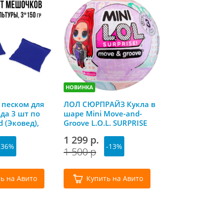
НОВИНКА
 песком для
ЛОЛ СЮРПРАЙЗ Кукла в
Набор в чем
ада 3 шт по
шаре Mini Move-and-
«Маленькая 
d (Эковед),
Groove L.O.L. SURPRISE
№ 13 29 элем
Полесье
1 299 р.
871 р.
-36%
-13%
-4
1 500 р
1 452 р
ь на Авито
Купить на Авито
Купить 