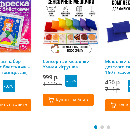
кий набор
Сенсорные мешочки
Мешочки с
с блестками –
Умная Игрушка
детского с
 принцесса»,
150 г Ecove
999 р.
р
синие
-16%
450 р.
1 199 р
-39%
714 р
Купить на Авито
пить на Авито
Купит