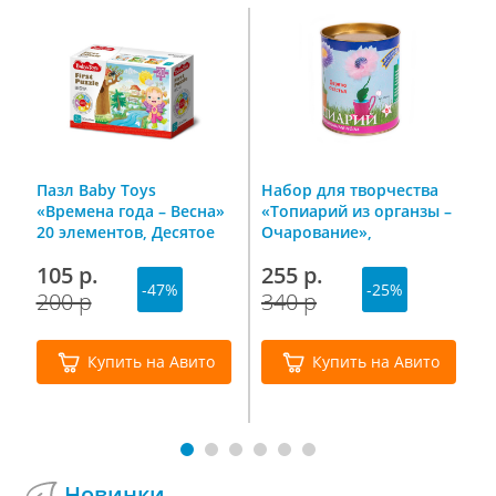
г
Пазл Baby Toys
Набор для творчества
С
«Времена года – Весна»
«Топиарий из органзы –
У
20 элементов, Десятое
Очарование»,
9
королевство
Волшебная мастерская
105 р.
255 р.
1
-47%
-25%
200 р
340 р
Купить на Авито
Купить на Авито
Новинки