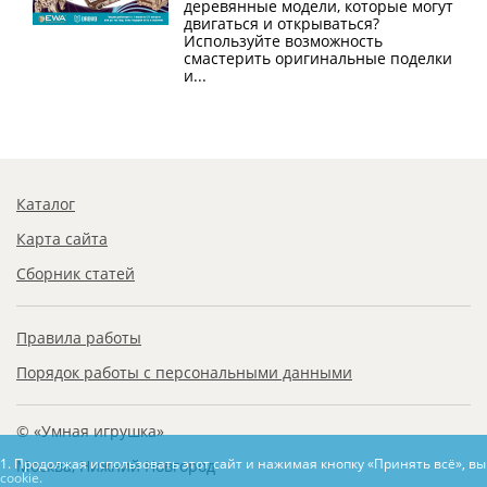
деревянные модели, которые могут
двигаться и открываться?
Используйте возможность
смастерить оригинальные поделки
и...
Каталог
Карта сайта
Сборник статей
Правила работы
Порядок работы с персональными данными
© «Умная игрушка»
1. Продолжая использовать этот сайт и нажимая кнопку «Принять всё», в
Москва, Нижний Новгород
cookie.