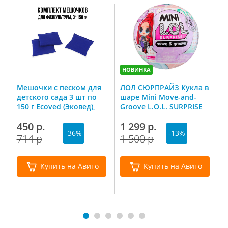
НОВИНКА
Мешочки с песком для
ЛОЛ СЮРПРАЙЗ Кукла в
Н
детского сада 3 шт по
шаре Mini Move-and-
«
150 г Ecoved (Эковед),
Groove L.O.L. SURPRISE
№
синие
П
450 р.
1 299 р.
8
-36%
-13%
714 р
1 500 р
1
Купить на Авито
Купить на Авито