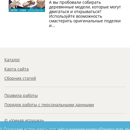
А вы пробовали собирать
деревянные модели, которые могут
двигаться и открываться?
Используйте возможность
смастерить оригинальные поделки
и...
Каталог
Карта сайта
Сборник статей
Правила работы
Порядок работы с персональными данными
© «Умная игрушка»
1. Продолжая использовать этот сайт и нажимая кнопку «Принять всё», в
Москва, Нижний Новгород