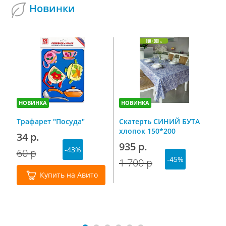
Новинки
НОВИНКА
НОВИНКА
Н
Трафарет "Посуда"
Скатерть СИНИЙ БУТА
С
хлопок 150*200
п
34 р.
н
935 р.
-43%
г
60 р
7
-45%
1 700 р
1
Купить на Авито