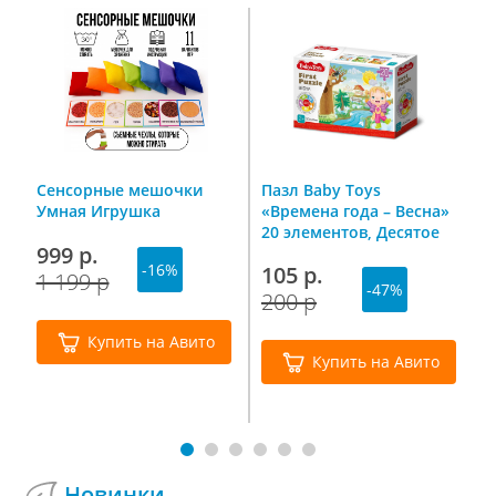
г
Сенсорные мешочки
Пазл Baby Toys
Н
Умная Игрушка
«Времена года – Весна»
«
20 элементов, Десятое
О
999 р.
королевство
В
-16%
105 р.
2
1 199 р
-47%
200 р
3
Купить на Авито
Купить на Авито
Новинки