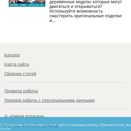
деревянные модели, которые могут
двигаться и открываться?
Используйте возможность
смастерить оригинальные поделки
и...
Каталог
Карта сайта
Сборник статей
Правила работы
Порядок работы с персональными данными
© «Умная игрушка»
1. Продолжая использовать этот сайт и нажимая кнопку «Принять всё», в
Москва, Нижний Новгород
cookie.