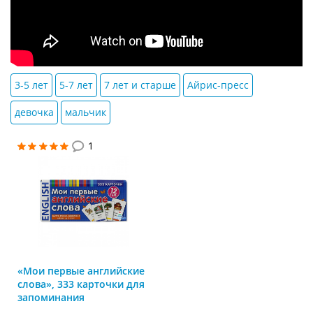
3-5 лет
5-7 лет
7 лет и старше
Айрис-пресс
девочка
мальчик
1
«Мои первые английские
слова», 333 карточки для
запоминания