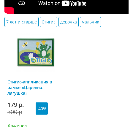
7 лет и старше
Стигис
девочка
мальчик
Стигис-аппликация в
рамке «Царевна-
лягушка»
179 р.
-40%
300 р
В наличии