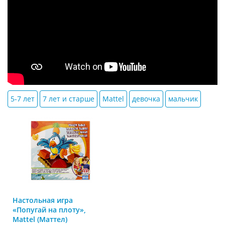
5-7 лет
7 лет и старше
Mattel
девочка
мальчик
Настольная игра
«Попугай на плоту»,
Mattel (Маттел)