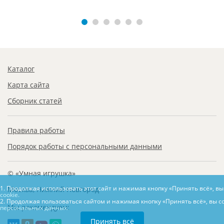
Каталог
Карта сайта
Сборник статей
Правила работы
Порядок работы с персональными данными
© «Умная игрушка»
1. Продолжая использовать этот сайт и нажимая кнопку «Принять всё», в
Москва, Нижний Новгород
cookie.
2. Продолжая пользоваться сайтом и нажимая кнопку «Принять всё», вы с
Мы рекомендуем:
персональных данных.
Принять всё