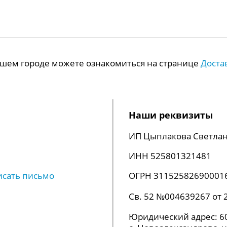
Вашем городе можете ознакомиться на странице
Доста
Наши реквизиты
ИП Цыплакова Светлан
ИНН 525801321481
исать письмо
ОГРН 31152582690001
Св. 52 №004639267 от 
Юридический адрес: 60