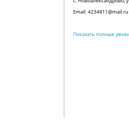
с. Новоалександрово, ул.
Email: 4234811@mail.ru
Показать полные рекв