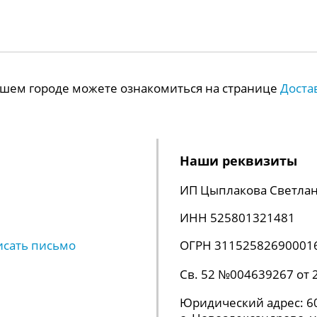
Вашем городе можете ознакомиться на странице
Доста
Наши реквизиты
ИП Цыплакова Светлан
ИНН 525801321481
исать письмо
ОГРН 31152582690001
Св. 52 №004639267 от 
Юридический адрес: 60