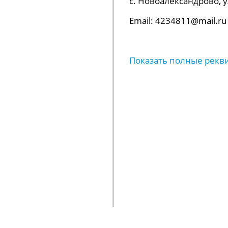
с. Новоалександрово, ул.
Email: 4234811@mail.ru
Показать полные рекв