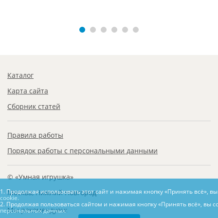
Каталог
Карта сайта
Сборник статей
Правила работы
Порядок работы с персональными данными
© «Умная игрушка»
1. Продолжая использовать этот сайт и нажимая кнопку «Принять всё», в
Москва, Нижний Новгород
cookie.
2. Продолжая пользоваться сайтом и нажимая кнопку «Принять всё», вы с
Мы рекомендуем:
персональных данных.