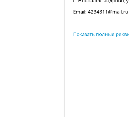
с. Новоалександрово, ул.
Email: 4234811@mail.ru
Показать полные рекв