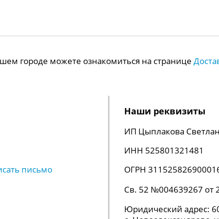
Вашем городе можете ознакомиться на странице
Доста
Наши реквизиты
ИП Цыплакова Светлан
ИНН 525801321481
исать письмо
ОГРН 31152582690001
Св. 52 №004639267 от 
Юридический адрес: 60