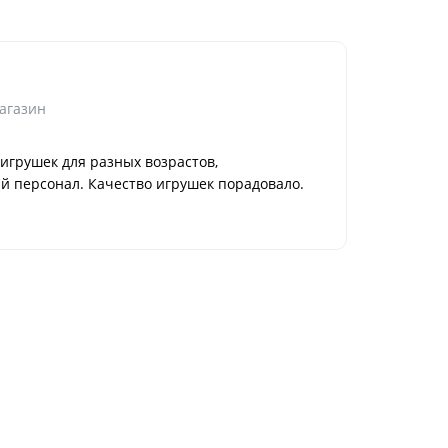
Марина К.
Нижний Н
агазин
Достоинс
грушек для разных возрастов,
Отличная 
 персонал. Качество игрушек порадовало.
недели две
Способ п
в магазин