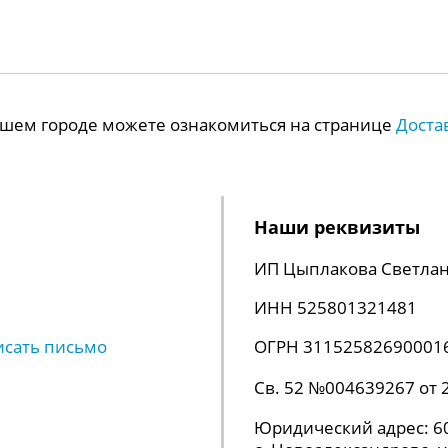
Вашем городе можете ознакомиться на странице
Доста
Наши реквизиты
ИП Цыплакова Светлан
ИНН 525801321481
исать письмо
ОГРН 31152582690001
Св. 52 №004639267 от 
Юридический адрес: 60