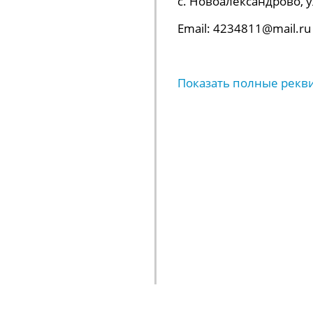
с. Новоалександрово, ул.
Email: 4234811@mail.ru
Показать полные рекв