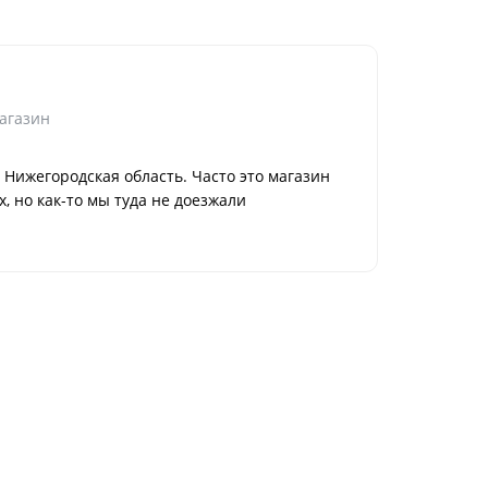
Любовь К
Нижний Н
агазин
Достоинс
 Нижегородская область. Часто это магазин
Огромный 
, но как-то мы туда не доезжали
игрушки. 
Способ п
в магазин