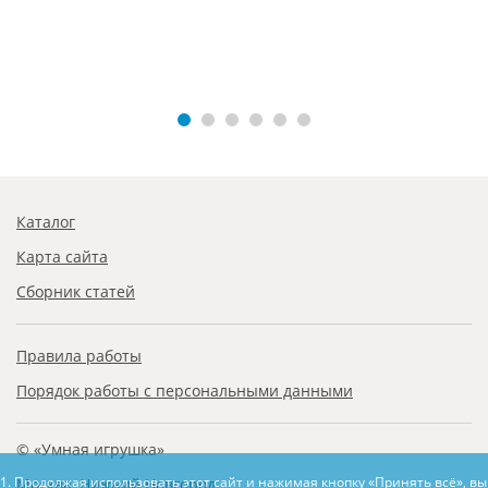
Каталог
Карта сайта
Сборник статей
Правила работы
Порядок работы с персональными данными
© «Умная игрушка»
1. Продолжая использовать этот сайт и нажимая кнопку «Принять всё», в
Москва, Нижний Новгород