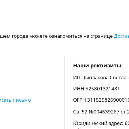
Вашем городе можете ознакомиться на странице
Доста
Наши реквизиты
ИП Цыплакова Светлан
ИНН 525801321481
исать письмо
ОГРН 31152582690001
Св. 52 №004639267 от 
Юридический адрес: 60