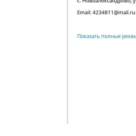
с. Новоалександрово, ул.
Email: 4234811@mail.ru
Показать полные рекв