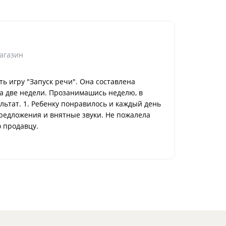
Сергей Ш.
Москва
агазин
Достоинс
ь игру "Запуск речи". Она составлена
Купил умн
а две недели. Прозанимашись неделю, в
но карант
льтат. 1. Ребенку понравилось и каждый день
умная кни
предложения и внятные звуки. Не пожалела
Способ п
 продавцу.
доставка