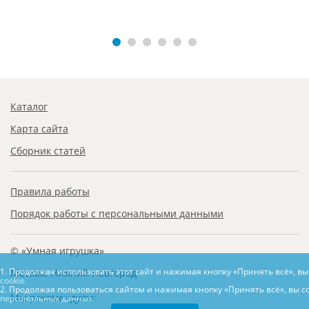
Каталог
Карта сайта
Сборник статей
Правила работы
Порядок работы с персональными данными
© «Умная игрушка»
1. Продолжая использовать этот сайт и нажимая кнопку «Принять всё», в
Москва, Нижний Новгород
cookie.
2. Продолжая пользоваться сайтом и нажимая кнопку «Принять всё», вы с
Мы рекомендуем:
персональных данных.