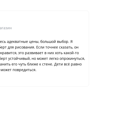
Валентина
Нижний Н
агазин
Достоинс
десь адекватные цены, большой выбор. Я
Прекрасна
рт для рисования. Если точнее сказать, он
Коммент
нравится, это развивает в них хоть какой-то
Обслужили
ерт устойчивый, но может легко опрокинуться,
Способ п
нить его чуть ближе к стене. Дети всё равно
в магазин
т может повредиться.