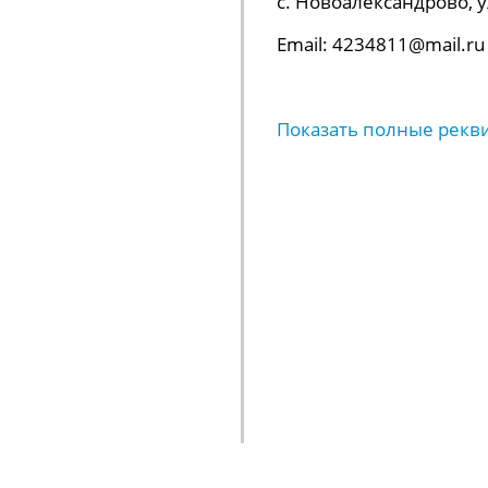
с. Новоалександрово, ул.
Email: 4234811@mail.ru
Показать полные рекв