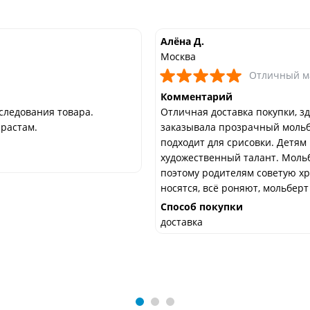
Алёна Д.
Москва
Отличный м
Комментарий
следования товара.
Отличная доставка покупки, з
растам.
заказывала прозрачный мольбе
подходит для срисовки. Детям 
художественный талант. Мольб
поэтому родителям советую хра
носятся, всё роняют, мольбер
Способ покупки
доставка