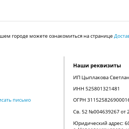
Вашем городе можете ознакомиться на странице
Доста
Наши реквизиты
ИП Цыплакова Светлан
ИНН 525801321481
исать письмо
ОГРН 31152582690001
Св. 52 №004639267 от 
Юридический адрес: 60