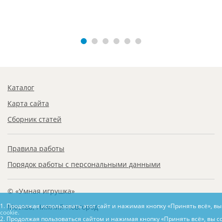
Каталог
Карта сайта
Сборник статей
Правила работы
Порядок работы с персональными данными
© «Умная игрушка»
1. Продолжая использовать этот сайт и нажимая кнопку «Принять всё», в
Москва, Нижний Новгород
cookie.
2. Продолжая пользоваться сайтом и нажимая кнопку «Принять всё», вы с