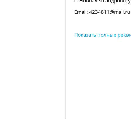
с. Новоалександрово, ул.
Email: 4234811@mail.ru
Показать полные рекв