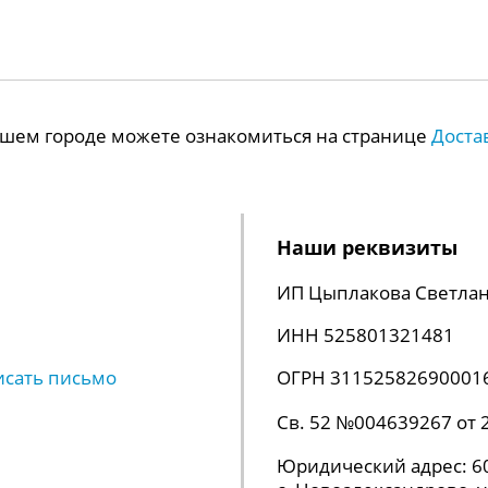
Вашем городе можете ознакомиться на странице
Доста
Наши реквизиты
ИП Цыплакова Светлан
ИНН 525801321481
исать письмо
ОГРН 31152582690001
Св. 52 №004639267 от 
Юридический адрес: 60