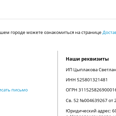
Вашем городе можете ознакомиться на странице
Доста
Наши реквизиты
ИП Цыплакова Светлан
ИНН 525801321481
исать письмо
ОГРН 31152582690001
Св. 52 №004639267 от 
Юридический адрес: 60