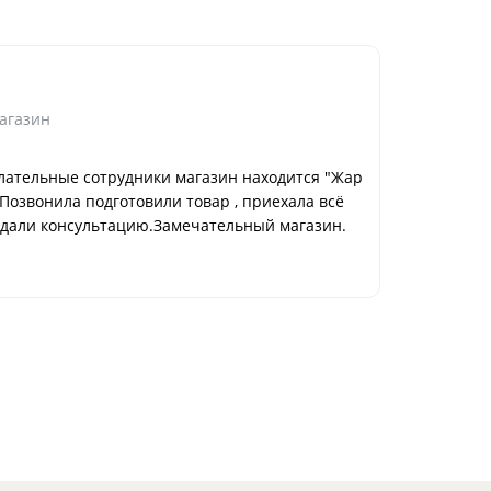
Алёна Д.
Москва
агазин
Коммент
ательные сотрудники магазин находится "Жар
Отличная 
Позвонила подготовили товар , приехала всё
заказывал
 дали консультацию.Замечательный магазин.
подходит д
художеств
поэтому р
носятся, 
Способ п
доставка