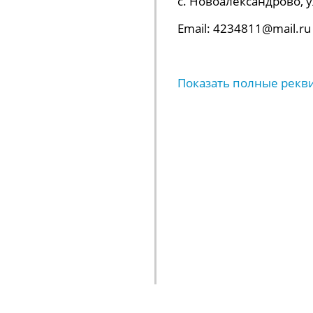
с. Новоалександрово, ул.
Email: 4234811@mail.ru
Показать полные рекв