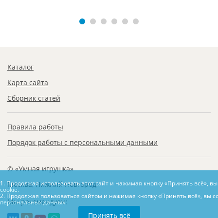
Каталог
Карта сайта
Сборник статей
Правила работы
Порядок работы с персональными данными
© «Умная игрушка»
1. Продолжая использовать этот сайт и нажимая кнопку «Принять всё», в
Москва, Нижний Новгород
cookie.
2. Продолжая пользоваться сайтом и нажимая кнопку «Принять всё», вы с
Мы рекомендуем:
персональных данных.
Принять всё