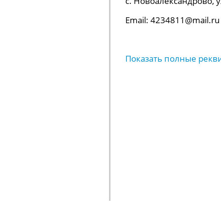
с. Новоалександрово, ул.
Email: 4234811@mail.ru
Показать полные рекв