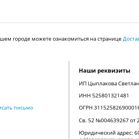
Вашем городе можете ознакомиться на странице
Доста
Наши реквизиты
ИП Цыплакова Светлан
ИНН 525801321481
исать письмо
ОГРН 31152582690001
Св. 52 №004639267 от 
Юридический адрес: 60