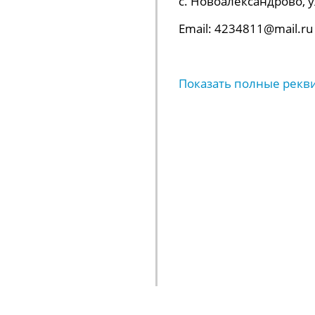
с. Новоалександрово, ул.
Email: 4234811@mail.ru
Показать полные рекв