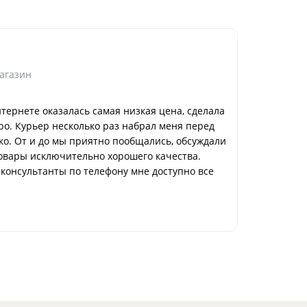
Имя скры
агазин
Достоинс
Очень веж
нтернете оказалась самая низкая цена, сделала
Игрушки хо
тро. Курьер несколько раз набрал меня перед
скидок це
ко. От и до мы приятно пообщались, обсуждали
Способ п
овары исключительно хорошего качества.
в магазин
 консультанты по телефону мне доступно все