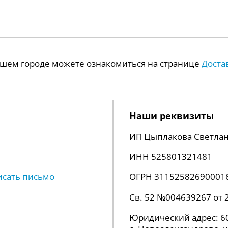
Вашем городе можете ознакомиться на странице
Доста
Наши реквизиты
ИП Цыплакова Светлан
ИНН 525801321481
исать письмо
ОГРН 31152582690001
Св. 52 №004639267 от 
Юридический адрес: 60