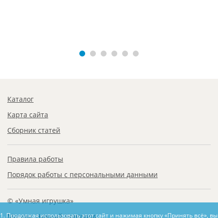
Каталог
Карта сайта
Сборник статей
Правила работы
Порядок работы с персональными данными
© «Умная игрушка»
1. Продолжая использовать этот сайт и нажимая кнопку «Принять всё», в
Москва, Нижний Новгород