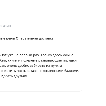
класс Ба
Нижний Н
агазин
Достоинс
ные цены Оперативная доставка
Всё четко 
Способ п
самовыво
тут уже не первый раз. Только здесь можно
бия, книги и полезные развивающие игрушки.
рая, очень удобно забирать из пункта
 оплатить часть заказа накопленными баллами.
ндовать друзьям.