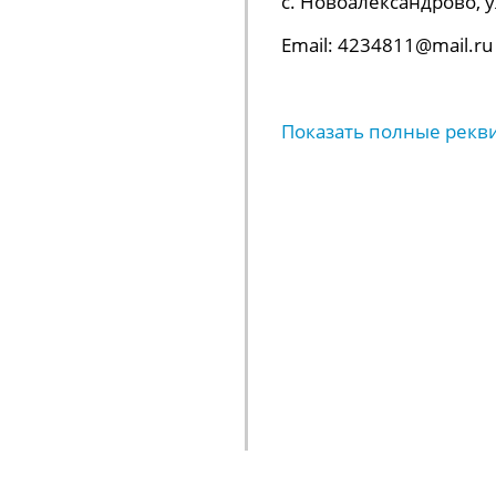
с. Новоалександрово, ул.
Email: 4234811@mail.ru
Показать полные рекв