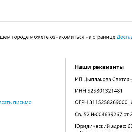
Вашем городе можете ознакомиться на странице
Доста
Наши реквизиты
ИП Цыплакова Светлан
ИНН 525801321481
исать письмо
ОГРН 31152582690001
Св. 52 №004639267 от 
Юридический адрес: 60