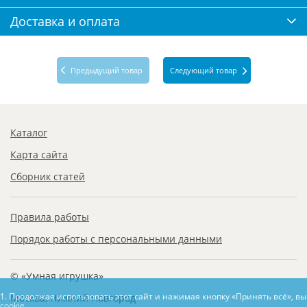
Доставка и оплата
Предыдущий товар
Следующий товар
Каталог
Карта сайта
Сборник статей
Правила работы
Порядок работы с персональными данными
© «Умная игрушка»
1. Продолжая использовать этот сайт и нажимая кнопку «Принять всё», в
Москва, Нижний Новгород
cookie.