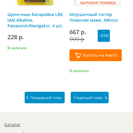
Щелочные батарейки LR6
Игрушечный тостер
(AA) Alkaline,
Помогаю маме, ABtoys
Panasonic/Navigator, 4 шт,
667 р.
Панасоник
-33%
228 р.
999 р
В наличии
Купить на Авито
В наличии
Предыдущий товар
Следующий товар
Каталог