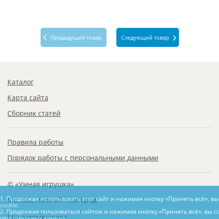
Предыдущий товар
Следующий товар
Каталог
Карта сайта
Сборник статей
Правила работы
Порядок работы с персональными данными
© «Умная игрушка»
1. Продолжая использовать этот сайт и нажимая кнопку «Принять всё», в
Москва, Нижний Новгород
cookie.
2. Продолжая пользоваться сайтом и нажимая кнопку «Принять всё», вы с
Мы рекомендуем:
персональных данных.