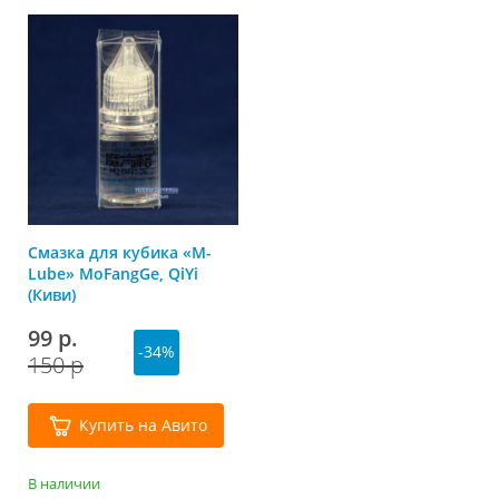
Смазка для кубика «M-
Lube» MoFangGe, QiYi
(Киви)
99 р.
-34%
150 р
Купить на Авито
В наличии