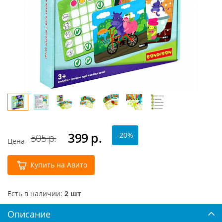
399
р.
-20%
505 р.
Цена
Купить на Авито
Есть в наличии:
2 шт
Описание