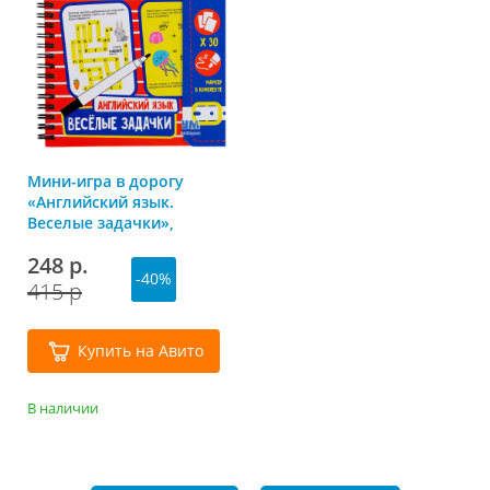
Мини-игра в дорогу
«Английский язык.
Веселые задачки»,
Bondibon (Бондибон)
248 р.
-40%
415 р
Купить на Авито
В наличии