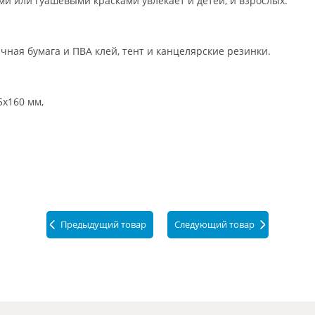
 или гуашевыми красками увлекает и детей, и взрослых.
ачная бумага и ПВА клей, тент и канцелярские резинки.
5х160 мм,
Предыдущий товар
Следующий товар